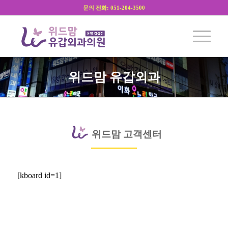
문의 전화: 051-204-3500
위드맘
유갑외과
위드맘 고객센터
[kboard id=1]