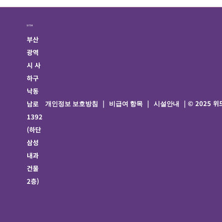
부산
광역
시 사
하구
낙동
|
|
| © 2025
남로
개인정보 보호방침
비급여 항목
시설안내
1392
(하단
삼성
내과
건물
2층)