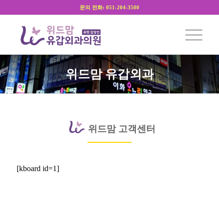
문의 전화: 051-204-3500
위드맘
유갑외과
위드맘 고객센터
[kboard id=1]