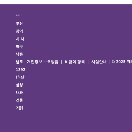
부산
광역
시 사
하구
낙동
|
|
| © 2025
남로
개인정보 보호방침
비급여 항목
시설안내
1392
(하단
삼성
내과
건물
2층)